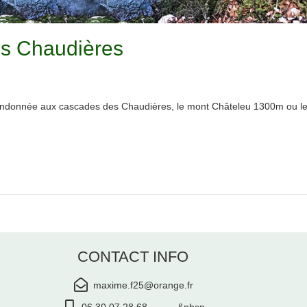
s Chaudières
ndonnée aux cascades des Chaudières, le mont Châteleu 1300m ou les
CONTACT INFO
maxime.f25@orange.fr
06 30 07 28 68 &nbsp